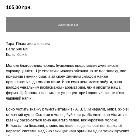
105,00
грн.
замовити
Тара: Пластикова пляшка
Вага: 500 мл
Колір: білий
Молоко благородних чорних буйволиць представляє дуже високу
харчову цінність. Це екзотичне молоко абсолютно не має запаху, має
приємний і ніжний смак, а за своїм хімічним складом майже
прирівнюється до молока жінки. Його смак неможливо забути, воно
володіє унікальним післясмаком - аромат хвої, яким оповита наша
ферма. Цей аромат проникає в усі рецептори і здається, що ти п'єш
чарівний напій.
Воно містить значну кількість вітамінів - А, В, С, мінералів, білків, жирів і
молочний цукор. Оскільки в молоці буйволиць абсолютно не міститься
казеїну, засвоюється воно набагато легше, ніж коров'яче молоко.
Впливає при безсонні, сприяє поліпшенню діяльності центральної
нервової системи, надійно захищає наш організм від багатьох вірусних