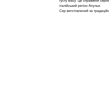
густу масу. Це справжній сирн
італійський регіон Апулья.
Сир виготовлений за традицій