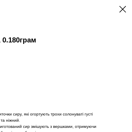
 0.180грам
очки сиру, які огортують трохи солонуваті густі
та ніжний.
риготований сир змішують з вершками, отримуючи