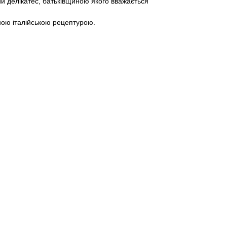
ий делікатес, батьківщиною якого вважається
ною італійською рецептурою.