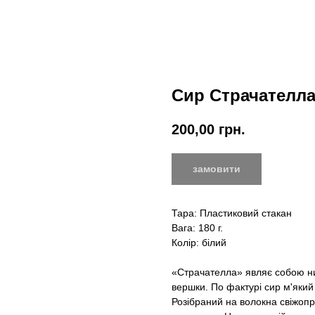
Сир Страчателла
200,00
грн.
замовити
Тара: Пластиковий стакан
Вага: 180 г.
Колір: білий
«Страчателла» являє собою нит
вершки. По фактурі сир м'який 
Розібраний на волокна свіжоп