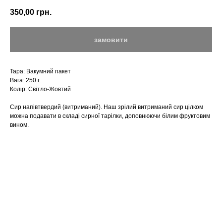
350,00
грн.
замовити
Тара: Вакумний пакет
Вага: 250 г.
Колір: Світло-Жовтий
Сир напівтвердий (витриманий). Наш зрілий витриманий сир цілком
можна подавати в складі сирної тарілки, доповнюючи білим фруктовим
вином.